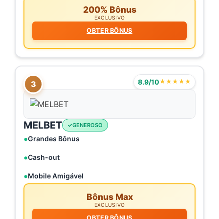
200% Bônus
EXCLUSIVO
OBTER BÔNUS
8.9/10
★★★★★
3
MELBET
GENEROSO
Grandes Bônus
Cash-out
Mobile Amigável
Bônus Max
EXCLUSIVO
OBTER BÔNUS