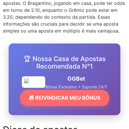
apostas. O Bragantino, jogando em casa, pode ter odds
em torno de 2.10, enquanto o Grêmio pode estar em
3.20, dependendo do contexto da partida. Essas
informações são cruciais para decidir se uma aposta
simples ou uma aposta em múltiplo é mais vantajosa.
🏆 Nossa Casa de Apostas
Recomendada N°1
GGBet
Bônus Exclusivo + Suporte 24/7
🎁 REIVINDICAR MEU BÔNUS