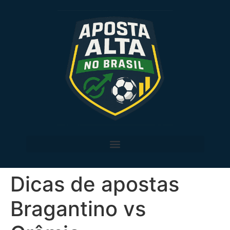
Dicas de apostas
Bragantino vs