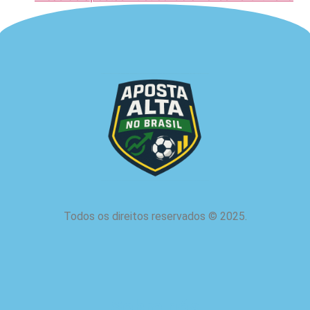
Todos os direitos reservados
©
2025.
Sobre nós