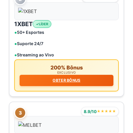
1XBET
LÍDER
50+ Esportes
Suporte 24/7
Streaming ao Vivo
200% Bônus
EXCLUSIVO
OBTER BÔNUS
8.9/10
★★★★★
3