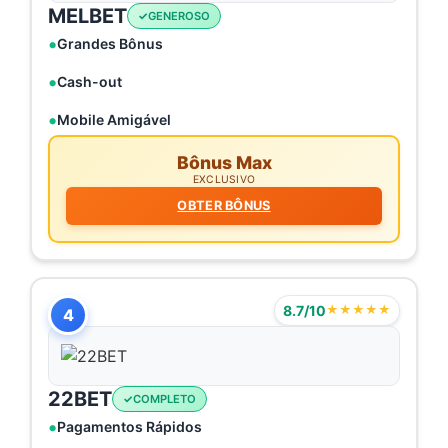
MELBET
GENEROSO
Grandes Bônus
Cash-out
Mobile Amigável
Bônus Max
EXCLUSIVO
OBTER BÔNUS
8.7/10
★★★★★
4
22BET
COMPLETO
Pagamentos Rápidos