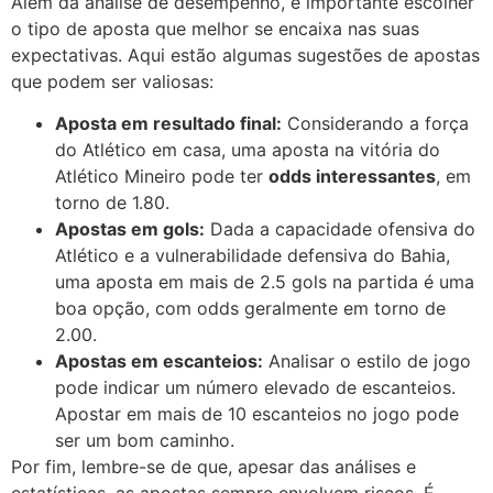
Além da análise de desempenho, é importante escolher
o tipo de aposta que melhor se encaixa nas suas
expectativas. Aqui estão algumas sugestões de apostas
que podem ser valiosas:
Aposta em resultado final:
Considerando a força
do Atlético em casa, uma aposta na vitória do
Atlético Mineiro pode ter
odds interessantes
, em
torno de 1.80.
Apostas em gols:
Dada a capacidade ofensiva do
Atlético e a vulnerabilidade defensiva do Bahia,
uma aposta em mais de 2.5 gols na partida é uma
boa opção, com odds geralmente em torno de
2.00.
Apostas em escanteios:
Analisar o estilo de jogo
pode indicar um número elevado de escanteios.
Apostar em mais de 10 escanteios no jogo pode
ser um bom caminho.
Por fim, lembre-se de que, apesar das análises e