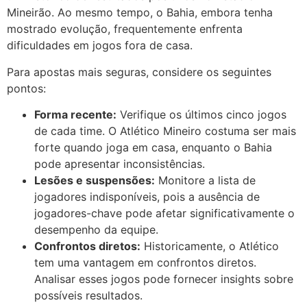
Mineirão. Ao mesmo tempo, o Bahia, embora tenha
mostrado evolução, frequentemente enfrenta
dificuldades em jogos fora de casa.
Para apostas mais seguras, considere os seguintes
pontos:
Forma recente:
Verifique os últimos cinco jogos
de cada time. O Atlético Mineiro costuma ser mais
forte quando joga em casa, enquanto o Bahia
pode apresentar inconsistências.
Lesões e suspensões:
Monitore a lista de
jogadores indisponíveis, pois a ausência de
jogadores-chave pode afetar significativamente o
desempenho da equipe.
Confrontos diretos:
Historicamente, o Atlético
tem uma vantagem em confrontos diretos.
Analisar esses jogos pode fornecer insights sobre
possíveis resultados.