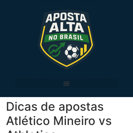
Dicas de apostas
Atlético Mineiro vs