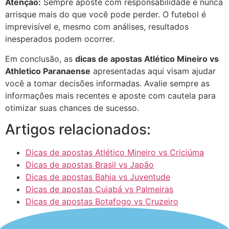
Atenção:
Sempre aposte com responsabilidade e nunca
arrisque mais do que você pode perder. O futebol é
imprevisível e, mesmo com análises, resultados
inesperados podem ocorrer.
Em conclusão, as
dicas de apostas Atlético Mineiro vs
Athletico Paranaense
apresentadas aqui visam ajudar
você a tomar decisões informadas. Avalie sempre as
informações mais recentes e aposte com cautela para
otimizar suas chances de sucesso.
Artigos relacionados:
Dicas de apostas Atlético Mineiro vs Criciúma
Dicas de apostas Brasil vs Japão
Dicas de apostas Bahia vs Juventude
Dicas de apostas Cuiabá vs Palmeiras
Dicas de apostas Botafogo vs Cruzeiro