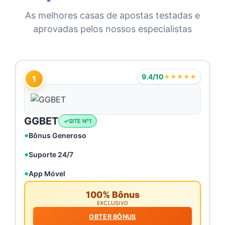
As melhores casas de apostas testadas e
aprovadas pelos nossos especialistas
9.4/10
★★★★★
1
GGBET
SITE N°1
Bônus Generoso
Suporte 24/7
App Móvel
100% Bônus
EXCLUSIVO
OBTER BÔNUS