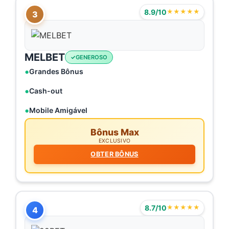
8.9/10
★★★★★
3
MELBET
GENEROSO
Grandes Bônus
Cash-out
Mobile Amigável
Bônus Max
EXCLUSIVO
OBTER BÔNUS
8.7/10
★★★★★
4