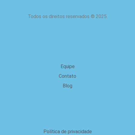
Todos os direitos reservados
©
2025.
Sobre nós
Equipe
Contato
Blog
Jurídica
Política de privacidade