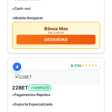
Cash-out
Mobile Amigável
Bônus Max
EXCLUSIVO
OBTER BÔNUS
8.7/10
★★★★★
4
22BET
COMPLETO
Pagamentos Rápidos
Suporte Especializado