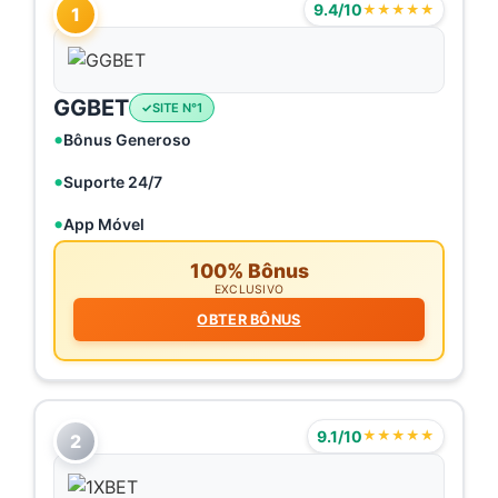
9.4/10
★★★★★
1
GGBET
SITE N°1
Bônus Generoso
Suporte 24/7
App Móvel
100% Bônus
EXCLUSIVO
OBTER BÔNUS
9.1/10
★★★★★
2