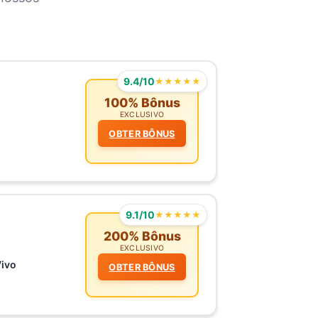
9.4/10
★★★★★
100% Bônus
EXCLUSIVO
OBTER BÔNUS
9.1/10
★★★★★
200% Bônus
EXCLUSIVO
Vivo
OBTER BÔNUS