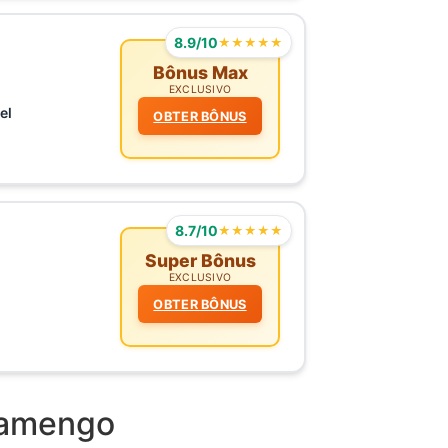
8.9/10
★★★★★
Bônus Max
EXCLUSIVO
el
OBTER BÔNUS
8.7/10
★★★★★
Super Bônus
EXCLUSIVO
OBTER BÔNUS
lamengo