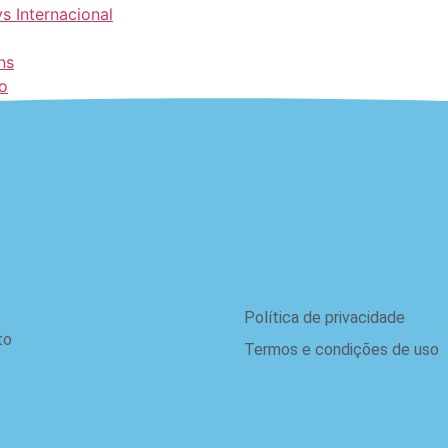
s Internacional
ns
ro
bre nós
Jurídica
e
Política de privacidade
to
Termos e condições de uso