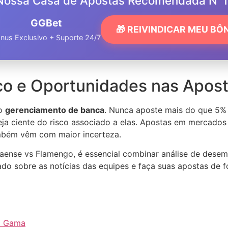
Nossa Casa de Apostas Recomendada N°1
GGBet
🎁 REIVINDICAR MEU BÔ
nus Exclusivo + Suporte 24/7
co e Oportunidades nas Apos
 o
gerenciamento de banca
. Nunca aposte mais do que 5% 
eja ciente do risco associado a elas. Apostas em mercado
mbém vêm com maior incerteza.
aense vs Flamengo, é essencial combinar análise de desem
do sobre as notícias das equipes e faça suas apostas de 
a Gama