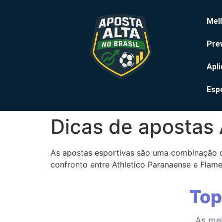
Mel
Pre
Apli
Esp
Dicas de apostas
As apostas esportivas são uma combinação de
confronto entre Athletico Paranaense e Flam
Top
As mel