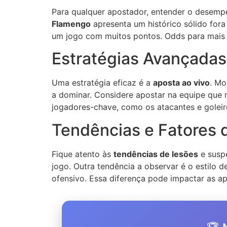
Para qualquer apostador, entender o desempe
Flamengo
apresenta um histórico sólido fora 
um jogo com muitos pontos. Odds para mais 
Estratégias Avançadas
Uma estratégia eficaz é a
aposta ao vivo
. Mo
a dominar. Considere apostar na equipe que m
jogadores-chave, como os atacantes e goleiro
Tendências e Fatores 
Fique atento às
tendências de lesões
e suspe
jogo. Outra tendência a observar é o estilo 
ofensivo. Essa diferença pode impactar as a