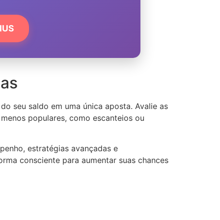
NUS
tas
do seu saldo em uma única aposta. Avalie as
s menos populares, como escanteios ou
penho, estratégias avançadas e
forma consciente para aumentar suas chances