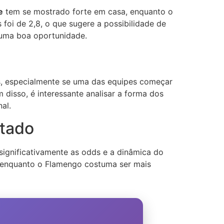
e
tem se mostrado forte em casa, enquanto o
 foi de 2,8, o que sugere a possibilidade de
 uma boa oportunidade.
s, especialmente se uma das equipes começar
 disso, é interessante analisar a forma dos
al.
ltado
significativamente as odds e a dinâmica do
o, enquanto o Flamengo costuma ser mais