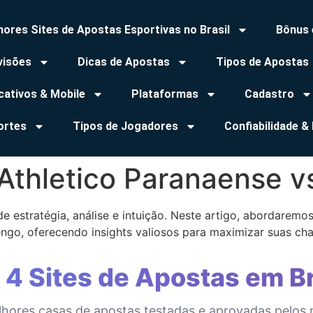
hores Sites de Apostas Esportivas no Brasil
Bônus 
visões
Dicas de Apostas
Tipos de Apostas
cativos & Mobile
Plataformas
Cadastro
ortes
Tipos de Jogadores
Confiabilidade 
 Athletico Paranaense 
 estratégia, análise e intuição. Neste artigo, abordaremo
engo, oferecendo insights valiosos para maximizar suas ch
 4 Sites de Apostas em Br
hores casas de apostas testadas e aprovadas pelos