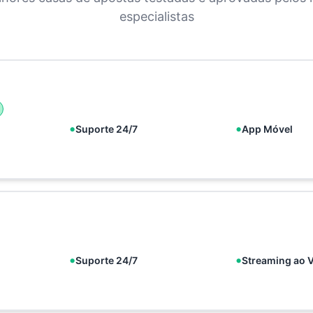
especialistas
Suporte 24/7
App Móvel
Suporte 24/7
Streaming ao 