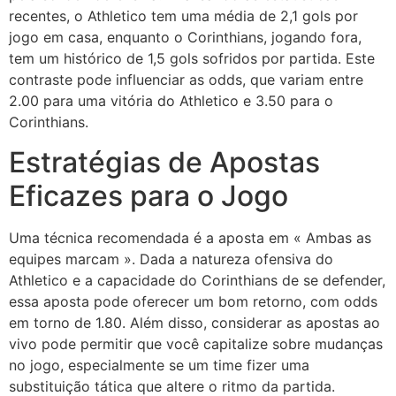
recentes, o Athletico tem uma média de 2,1 gols por
jogo em casa, enquanto o Corinthians, jogando fora,
tem um histórico de 1,5 gols sofridos por partida. Este
contraste pode influenciar as odds, que variam entre
2.00 para uma vitória do Athletico e 3.50 para o
Corinthians.
Estratégias de Apostas
Eficazes para o Jogo
Uma técnica recomendada é a aposta em « Ambas as
equipes marcam ». Dada a natureza ofensiva do
Athletico e a capacidade do Corinthians de se defender,
essa aposta pode oferecer um bom retorno, com odds
em torno de 1.80. Além disso, considerar as apostas ao
vivo pode permitir que você capitalize sobre mudanças
no jogo, especialmente se um time fizer uma
substituição tática que altere o ritmo da partida.