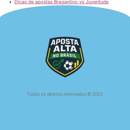
Dicas de apostas Bragantino vs Juventude
Todos os direitos reservados
©
2025.