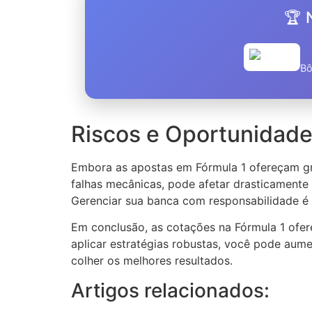
🏆 
Bô
Riscos e Oportunidade
Embora as apostas em Fórmula 1 ofereçam gra
falhas mecânicas, pode afetar drasticamente
Gerenciar sua banca com responsabilidade é 
Em conclusão, as cotações na Fórmula 1 ofere
aplicar estratégias robustas, você pode au
colher os melhores resultados.
Artigos relacionados: