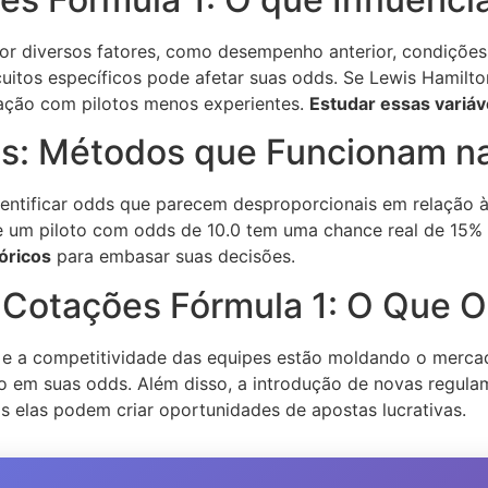
por diversos fatores, como desempenho anterior, condições
itos específicos pode afetar suas odds. Se Lewis Hamilto
ção com pilotos menos experientes.
Estudar essas variáve
as: Métodos que Funcionam n
identificar odds que parecem desproporcionais em relação 
e um piloto com odds de 10.0 tem uma chance real de 15% d
tóricos
para embasar suas decisões.
 Cotações Fórmula 1: O Que 
s e a competitividade das equipes estão moldando o merca
ndo em suas odds. Além disso, a introdução de novas regu
is elas podem criar oportunidades de apostas lucrativas.