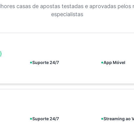
hores casas de apostas testadas e aprovadas pelos
especialistas
Suporte 24/7
App Móvel
Suporte 24/7
Streaming ao 