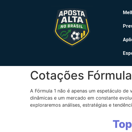
Mel
Pre
Apli
Esp
Cotações Fórmula
A Fórmula 1 não é apenas um espetáculo de 
dinâmicas e um mercado em constante evoluçã
exploraremos análises, estratégias e tendên
Top