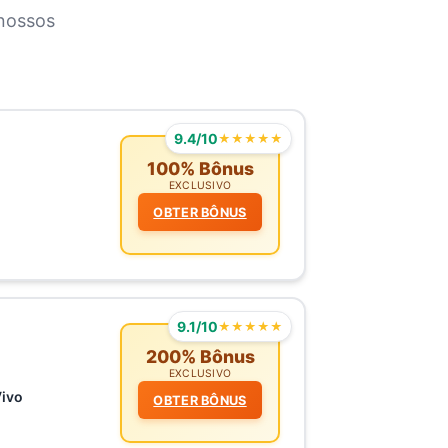
 nossos
9.4/10
★★★★★
100% Bônus
EXCLUSIVO
OBTER BÔNUS
9.1/10
★★★★★
200% Bônus
EXCLUSIVO
Vivo
OBTER BÔNUS