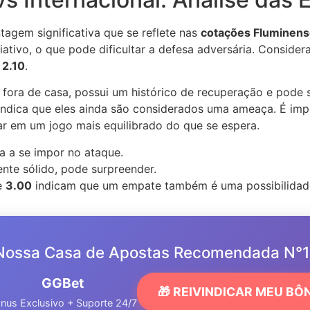
agem significativa que se reflete nas
cotações Fluminense
tivo, o que pode dificultar a defesa adversária. Conside
e
2.10
.
e fora de casa, possui um histórico de recuperação e pode 
 indica que eles ainda são considerados uma ameaça. É imp
ar em um jogo mais equilibrado do que se espera.
 a se impor no ataque.
te sólido, pode surpreender.
e
3.00
indicam que um empate também é uma possibilidade
Nossa Casa de Apostas Recomendada N°1
GGBet
🎁 REIVINDICAR MEU BÔ
nus Exclusivo + Suporte 24/7