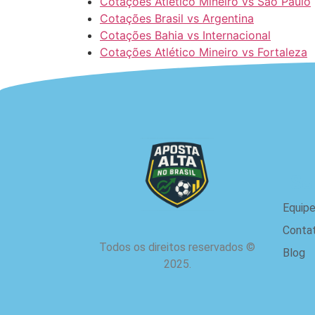
Cotações Atlético Mineiro vs São Paulo
Cotações Brasil vs Argentina
Cotações Bahia vs Internacional
Cotações Atlético Mineiro vs Fortaleza
So
Equip
Conta
Todos os direitos reservados
©
Blog
2025.