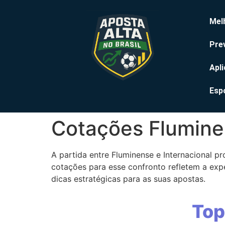
Mel
Pre
Apli
Esp
Cotações Fluminen
A partida entre Fluminense e Internacional 
cotações para esse confronto refletem a exp
dicas estratégicas para as suas apostas.
Top