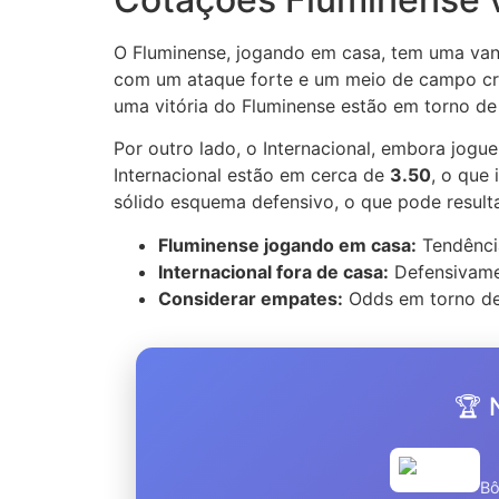
O Fluminense, jogando em casa, tem uma vant
com um ataque forte e um meio de campo cria
uma vitória do Fluminense estão em torno d
Por outro lado, o Internacional, embora jogu
Internacional estão em cerca de
3.50
, o que
sólido esquema defensivo, o que pode result
Fluminense jogando em casa:
Tendência
Internacional fora de casa:
Defensivamen
Considerar empates:
Odds em torno d
🏆 
Bô