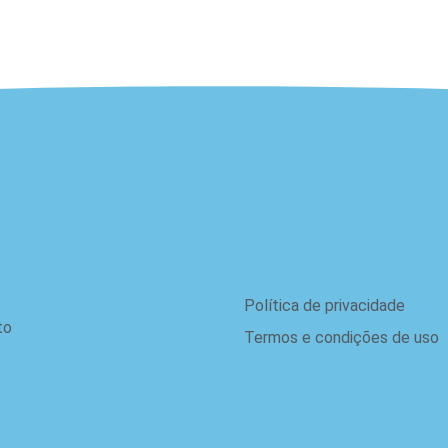
bre nós
Jurídica
e
Política de privacidade
to
Termos e condições de uso