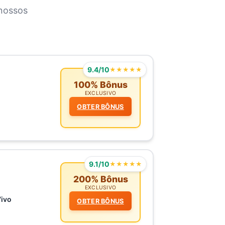
 nossos
9.4/10
★★★★★
100% Bônus
EXCLUSIVO
OBTER BÔNUS
9.1/10
★★★★★
200% Bônus
EXCLUSIVO
Vivo
OBTER BÔNUS