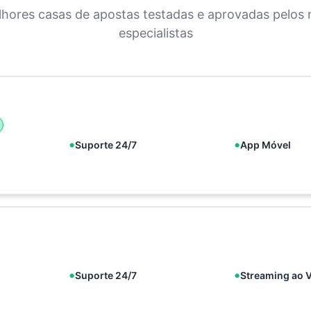
hores casas de apostas testadas e aprovadas pelos
especialistas
Suporte 24/7
App Móvel
Suporte 24/7
Streaming ao 