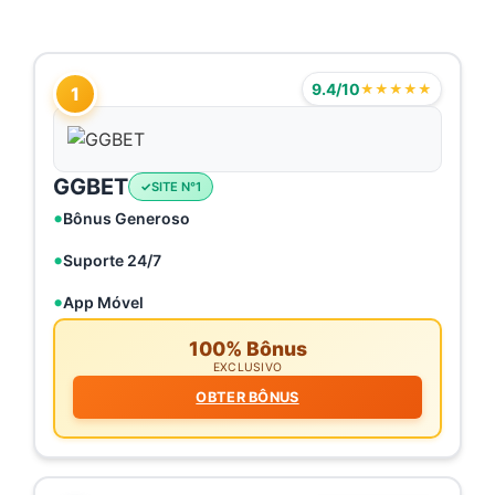
9.4/10
★★★★★
1
GGBET
SITE N°1
Bônus Generoso
Suporte 24/7
App Móvel
100% Bônus
EXCLUSIVO
OBTER BÔNUS