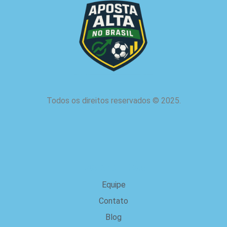
Todos os direitos reservados
©
2025.
Sobre nós
Equipe
Contato
Blog