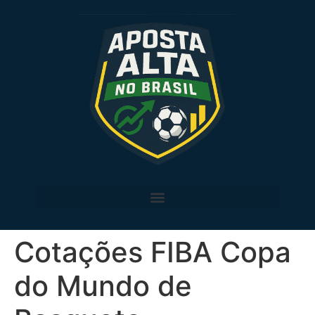
Cotações FIBA Copa
do Mundo de