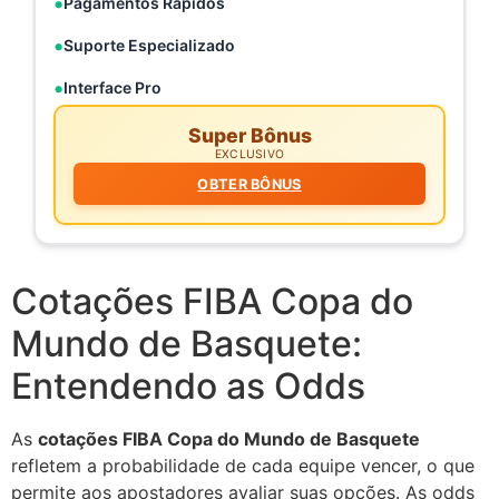
Pagamentos Rápidos
Suporte Especializado
Interface Pro
Super Bônus
EXCLUSIVO
OBTER BÔNUS
Cotações FIBA Copa do
Mundo de Basquete:
Entendendo as Odds
As
cotações FIBA Copa do Mundo de Basquete
refletem a probabilidade de cada equipe vencer, o que
permite aos apostadores avaliar suas opções. As odds