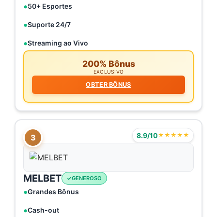
50+ Esportes
Suporte 24/7
Streaming ao Vivo
200% Bônus
EXCLUSIVO
OBTER BÔNUS
8.9/10
★★★★★
3
MELBET
GENEROSO
Grandes Bônus
Cash-out