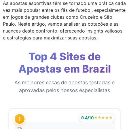
As apostas esportivas têm se tornado uma prática cada
vez mais popular entre os fãs de futebol, especialmente
em jogos de grandes clubes como Cruzeiro e São
Paulo. Neste artigo, vamos analisar as cotações e as
nuances deste confronto, oferecendo insights valiosos
e estratégias para maximizar suas apostas.
Top 4 Sites de
Apostas em Brazil
As melhores casas de apostas testadas e
aprovadas pelos nossos especialistas
9.4/10
★★★★★
1