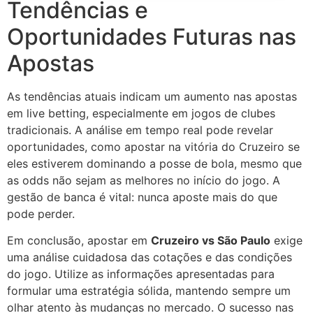
Tendências e
Oportunidades Futuras nas
Apostas
As tendências atuais indicam um aumento nas apostas
em live betting, especialmente em jogos de clubes
tradicionais. A análise em tempo real pode revelar
oportunidades, como apostar na vitória do Cruzeiro se
eles estiverem dominando a posse de bola, mesmo que
as odds não sejam as melhores no início do jogo. A
gestão de banca é vital: nunca aposte mais do que
pode perder.
Em conclusão, apostar em
Cruzeiro vs São Paulo
exige
uma análise cuidadosa das cotações e das condições
do jogo. Utilize as informações apresentadas para
formular uma estratégia sólida, mantendo sempre um
olhar atento às mudanças no mercado. O sucesso nas