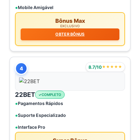
Mobile Amigável
Bônus Max
EXCLUSIVO
OBTER BÔNUS
8.7/10
★★★★★
4
22BET
COMPLETO
Pagamentos Rápidos
Suporte Especializado
Interface Pro