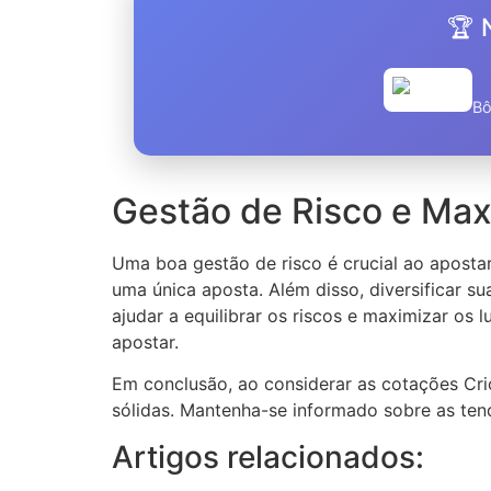
🏆 
Bô
Gestão de Risco e Max
Uma boa gestão de risco é crucial ao aposta
uma única aposta. Além disso, diversificar 
ajudar a equilibrar os riscos e maximizar os
apostar.
Em conclusão, ao considerar as cotações Cric
sólidas. Mantenha-se informado sobre as ten
Artigos relacionados: