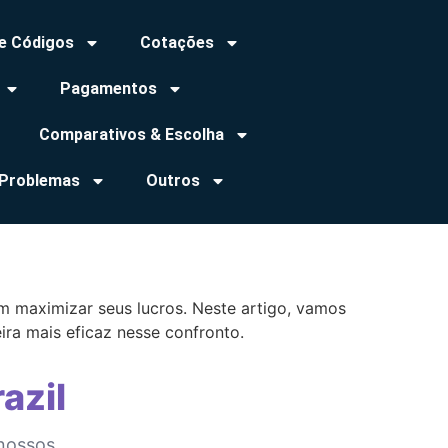
e Códigos
Cotações
Pagamentos
Comparativos & Escolha
& Problemas
Outros
m maximizar seus lucros. Neste artigo, vamos
ira mais eficaz nesse confronto.
azil
 nossos