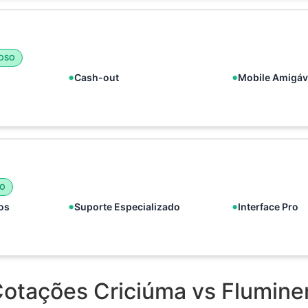
OSO
Cash-out
Mobile Amigáv
TO
os
Suporte Especializado
Interface Pro
Cotações Criciúma vs Flumin