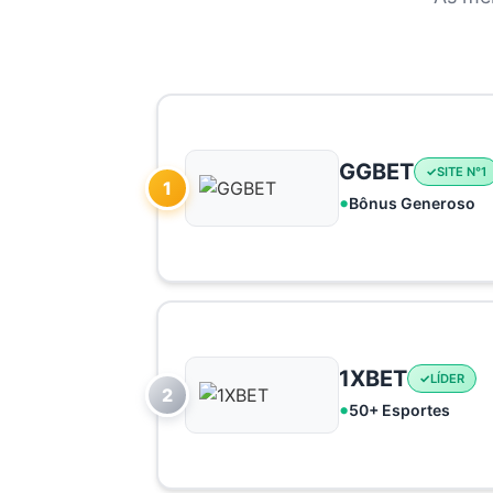
GGBET
SITE N°1
1
Bônus Generoso
1XBET
LÍDER
2
50+ Esportes