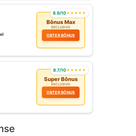
8.9/10
★★★★★
Bônus Max
EXCLUSIVO
el
OBTER BÔNUS
8.7/10
★★★★★
Super Bônus
EXCLUSIVO
OBTER BÔNUS
ense