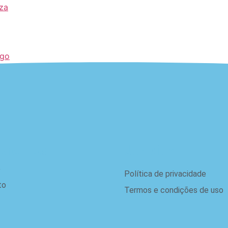
eza
ngo
bre nós
Jurídica
e
Política de privacidade
to
Termos e condições de uso