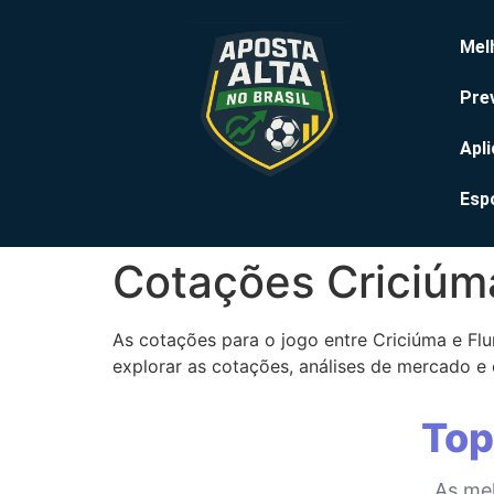
Mel
Pre
Apli
Esp
Cotações Criciúm
As cotações para o jogo entre Criciúma e Fl
explorar as cotações, análises de mercado e 
Top
As mel