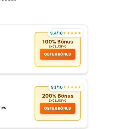
9.4/10
★★★★★
100% Bônus
EXCLUSIVO
OBTER BÔNUS
9.1/10
★★★★★
200% Bônus
EXCLUSIVO
Vivo
OBTER BÔNUS