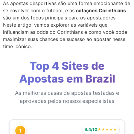
As apostas desportivas são uma forma emocionante de
se envolver com o futebol, e as
cotações Corinthians
são um dos focos principais para os apostadores.
Neste artigo, vamos explorar as variáveis que
influenciam as odds do Corinthians e como você pode
maximizar suas chances de sucesso ao apostar nesse
time icônico.
Top 4 Sites de
Apostas em Brazil
As melhores casas de apostas testadas e
aprovadas pelos nossos especialistas
9.4/10
★★★★★
1