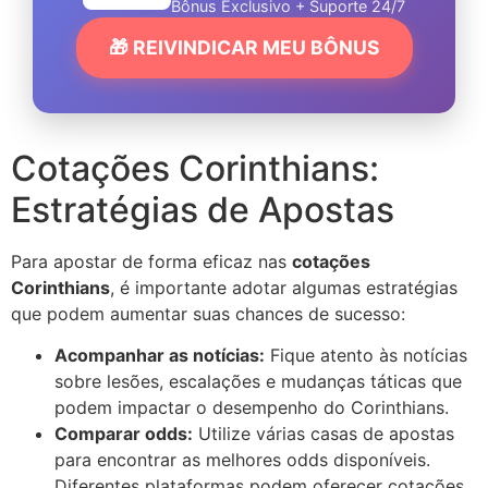
Bônus Exclusivo + Suporte 24/7
🎁 REIVINDICAR MEU BÔNUS
Cotações Corinthians:
Estratégias de Apostas
Para apostar de forma eficaz nas
cotações
Corinthians
, é importante adotar algumas estratégias
que podem aumentar suas chances de sucesso:
Acompanhar as notícias:
Fique atento às notícias
sobre lesões, escalações e mudanças táticas que
podem impactar o desempenho do Corinthians.
Comparar odds:
Utilize várias casas de apostas
para encontrar as melhores odds disponíveis.
Diferentes plataformas podem oferecer cotações