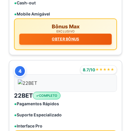
Cash-out
Mobile Amigável
Bônus Max
EXCLUSIVO
OBTER BÔNUS
8.7/10
★★★★★
4
22BET
COMPLETO
Pagamentos Rápidos
Suporte Especializado
Interface Pro