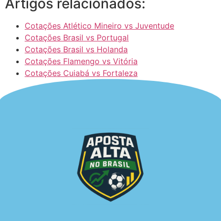
Artigos relacionados:
Cotações Atlético Mineiro vs Juventude
Cotações Brasil vs Portugal
Cotações Brasil vs Holanda
Cotações Flamengo vs Vitória
Cotações Cuiabá vs Fortaleza