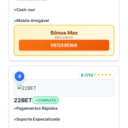
Cash-out
Mobile Amigável
Bônus Max
EXCLUSIVO
OBTER BÔNUS
8.7/10
★★★★★
4
22BET
COMPLETO
Pagamentos Rápidos
Suporte Especializado