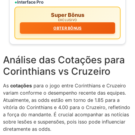
Interface Pro
Super Bônus
EXCLUSIVO
OBTER BÔNUS
Análise das Cotações para
Corinthians vs Cruzeiro
As
cotações
para o jogo entre Corinthians e Cruzeiro
variam conforme o desempenho recente das equipes.
Atualmente, as odds estão em torno de 1.85 para a
vitória do Corinthians e 4.00 para o Cruzeiro, refletindo
a força do mandante. É crucial acompanhar as notícias
sobre lesões e suspensões, pois isso pode influenciar
diretamente as odds.