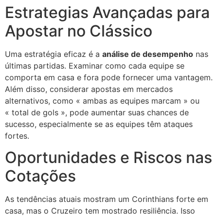
Estrategias Avançadas para
Apostar no Clássico
Uma estratégia eficaz é a
análise de desempenho
nas
últimas partidas. Examinar como cada equipe se
comporta em casa e fora pode fornecer uma vantagem.
Além disso, considerar apostas em mercados
alternativos, como « ambas as equipes marcam » ou
« total de gols », pode aumentar suas chances de
sucesso, especialmente se as equipes têm ataques
fortes.
Oportunidades e Riscos nas
Cotações
As tendências atuais mostram um Corinthians forte em
casa, mas o Cruzeiro tem mostrado resiliência. Isso