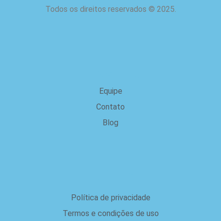
Todos os direitos reservados
©
2025.
Sobre nós
Equipe
Contato
Blog
Jurídica
Política de privacidade
Termos e condições de uso