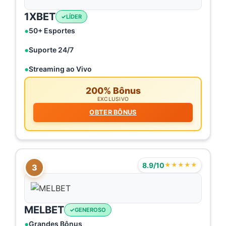
1XBET
LÍDER
50+ Esportes
Suporte 24/7
Streaming ao Vivo
200% Bônus
EXCLUSIVO
OBTER BÔNUS
8.9/10
★★★★★
3
MELBET
GENEROSO
Grandes Bônus