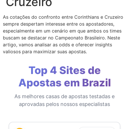
Cruzeiro
As cotações do confronto entre Corinthians e Cruzeiro
sempre despertam interesse entre os apostadores,
especialmente em um cenário em que ambos os times
buscam se destacar no Campeonato Brasileiro. Neste
artigo, vamos analisar as odds e oferecer insights
valiosos para maximizar suas apostas.
Top 4 Sites de
Apostas em Brazil
As melhores casas de apostas testadas e
aprovadas pelos nossos especialistas