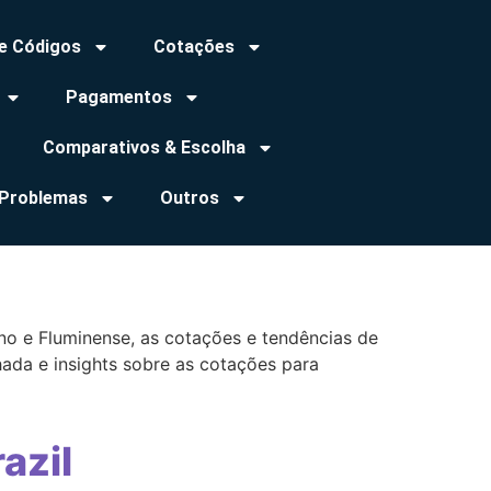
e Códigos
Cotações
Pagamentos
Comparativos & Escolha
& Problemas
Outros
no e Fluminense, as cotações e tendências de
ada e insights sobre as cotações para
azil