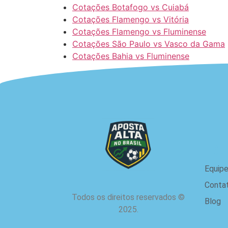
Cotações Botafogo vs Cuiabá
Cotações Flamengo vs Vitória
Cotações Flamengo vs Fluminense
Cotações São Paulo vs Vasco da Gama
Cotações Bahia vs Fluminense
So
Equip
Conta
Todos os direitos reservados
©
Blog
2025.