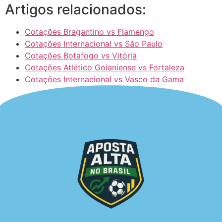
Artigos relacionados:
Cotações Bragantino vs Flamengo
Cotações Internacional vs São Paulo
Cotações Botafogo vs Vitória
Cotações Atlético Goianiense vs Fortaleza
Cotações Internacional vs Vasco da Gama