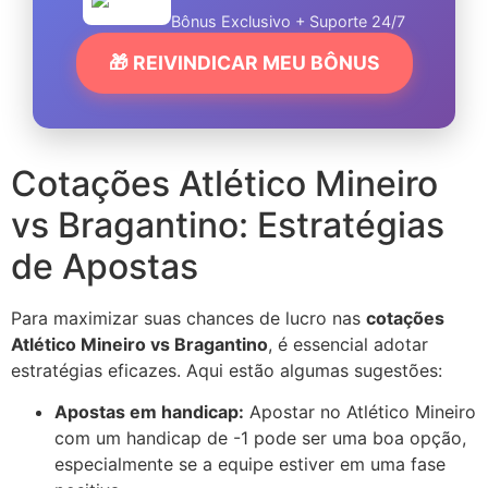
Bônus Exclusivo + Suporte 24/7
🎁 REIVINDICAR MEU BÔNUS
Cotações Atlético Mineiro
vs Bragantino: Estratégias
de Apostas
Para maximizar suas chances de lucro nas
cotações
Atlético Mineiro vs Bragantino
, é essencial adotar
estratégias eficazes. Aqui estão algumas sugestões:
Apostas em handicap:
Apostar no Atlético Mineiro
com um handicap de -1 pode ser uma boa opção,
especialmente se a equipe estiver em uma fase