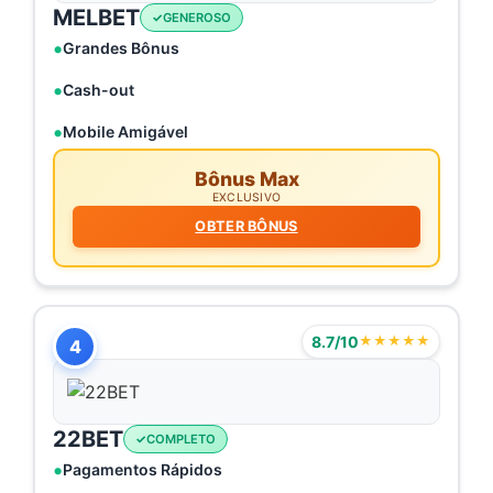
MELBET
GENEROSO
Grandes Bônus
Cash-out
Mobile Amigável
Bônus Max
EXCLUSIVO
OBTER BÔNUS
8.7/10
★★★★★
4
22BET
COMPLETO
Pagamentos Rápidos