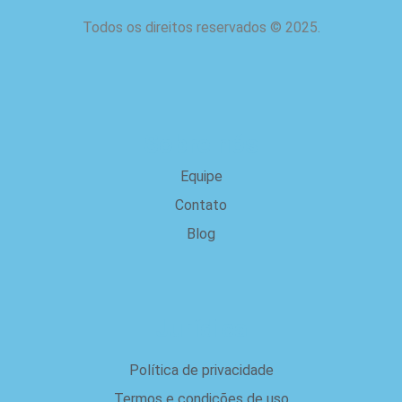
Todos os direitos reservados
©
2025.
Sobre nós
Equipe
Contato
Blog
Jurídica
Política de privacidade
Termos e condições de uso