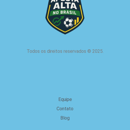
Todos os direitos reservados
©
2025.
Sobre nós
Equipe
Contato
Blog