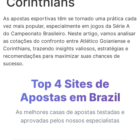
Corinthians
As apostas esportivas têm se tornado uma prática cada
vez mais popular, especialmente em jogos da Série A
do Campeonato Brasileiro. Neste artigo, vamos analisar
as cotações do confronto entre Atlético Goianiense e
Corinthians, trazendo insights valiosos, estratégias e
recomendações para maximizar suas chances de
sucesso.
Top 4 Sites de
Apostas em Brazil
As melhores casas de apostas testadas e
aprovadas pelos nossos especialistas