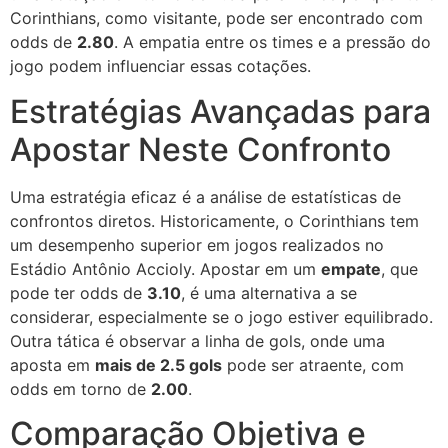
Corinthians, como visitante, pode ser encontrado com
odds de
2.80
. A empatia entre os times e a pressão do
jogo podem influenciar essas cotações.
Estratégias Avançadas para
Apostar Neste Confronto
Uma estratégia eficaz é a análise de estatísticas de
confrontos diretos. Historicamente, o Corinthians tem
um desempenho superior em jogos realizados no
Estádio Antônio Accioly. Apostar em um
empate
, que
pode ter odds de
3.10
, é uma alternativa a se
considerar, especialmente se o jogo estiver equilibrado.
Outra tática é observar a linha de gols, onde uma
aposta em
mais de 2.5 gols
pode ser atraente, com
odds em torno de
2.00
.
Comparação Objetiva e