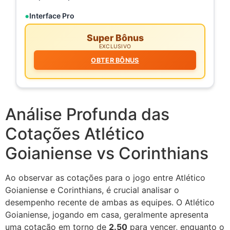
Interface Pro
Super Bônus
EXCLUSIVO
OBTER BÔNUS
Análise Profunda das
Cotações Atlético
Goianiense vs Corinthians
Ao observar as cotações para o jogo entre Atlético
Goianiense e Corinthians, é crucial analisar o
desempenho recente de ambas as equipes. O Atlético
Goianiense, jogando em casa, geralmente apresenta
uma cotação em torno de
2.50
para vencer, enquanto o