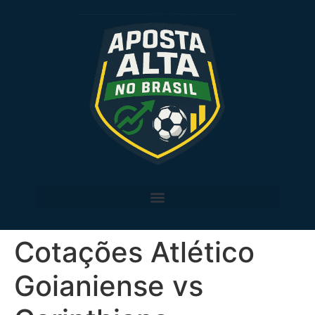
Cotações Atlético
Goianiense vs