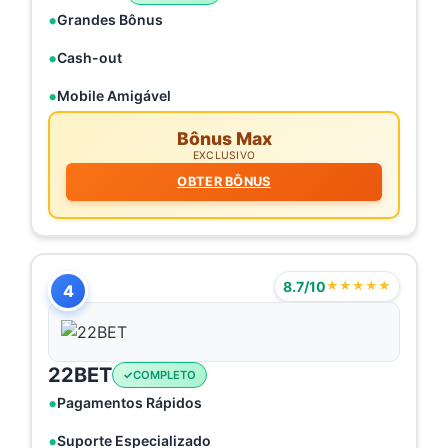
Grandes Bônus
Cash-out
Mobile Amigável
Bônus Max
EXCLUSIVO
OBTER BÔNUS
8.7/10
★★★★★
4
22BET
COMPLETO
Pagamentos Rápidos
Suporte Especializado