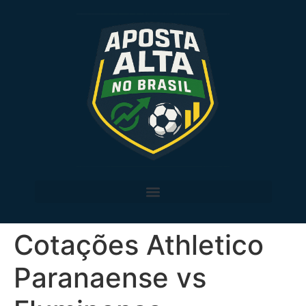
Cotações Athletico
Paranaense vs