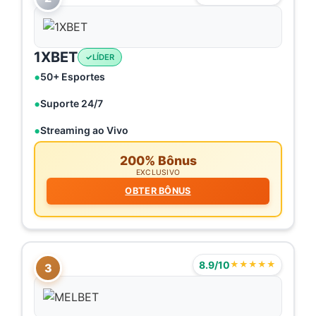
1XBET
LÍDER
50+ Esportes
Suporte 24/7
Streaming ao Vivo
200% Bônus
EXCLUSIVO
OBTER BÔNUS
8.9/10
★★★★★
3