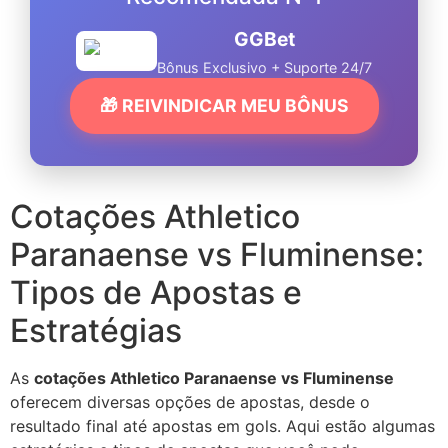
GGBet
Bônus Exclusivo + Suporte 24/7
🎁 REIVINDICAR MEU BÔNUS
Cotações Athletico
Paranaense vs Fluminense:
Tipos de Apostas e
Estratégias
As
cotações Athletico Paranaense vs Fluminense
oferecem diversas opções de apostas, desde o
resultado final até apostas em gols. Aqui estão algumas