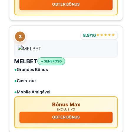
OBTER BÔNUS
8.9/10
★★★★★
3
MELBET
GENEROSO
Grandes Bônus
Cash-out
Mobile Amigável
Bônus Max
EXCLUSIVO
OBTER BÔNUS