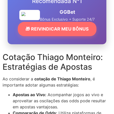
Recomendada N°1
GGBet
Bônus Exclusivo + Suporte 24/7
🎁 REIVINDICAR MEU BÔNUS
Cotação Thiago Monteiro:
Estratégias de Apostas
Ao considerar a
cotação de Thiago Monteiro
, é
importante adotar algumas estratégias:
Apostas ao Vivo:
Acompanhar jogos ao vivo e
aproveitar as oscilações das odds pode resultar
em apostas vantajosas.
Comparação de Odds:
Utilize plataformas de