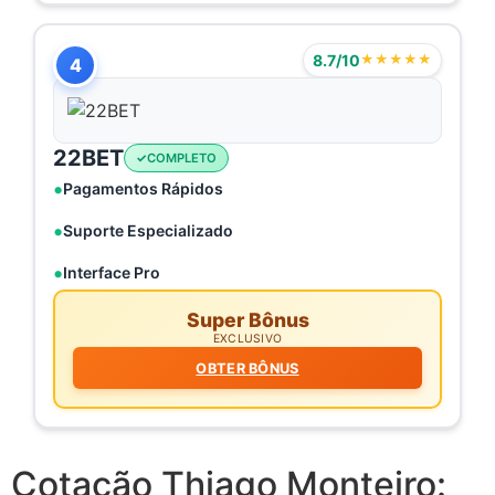
8.7/10
★★★★★
4
22BET
COMPLETO
Pagamentos Rápidos
Suporte Especializado
Interface Pro
Super Bônus
EXCLUSIVO
OBTER BÔNUS
Cotação Thiago Monteiro: