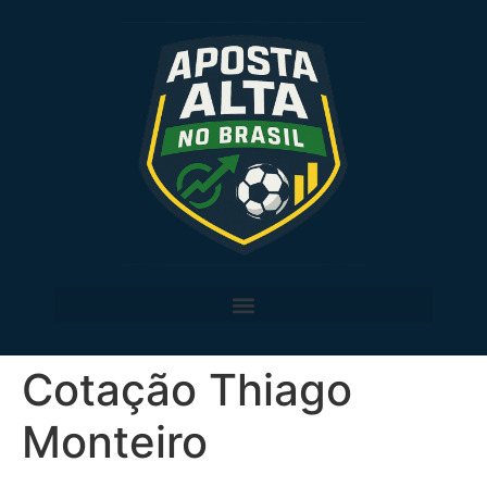
Cotação Thiago
Monteiro