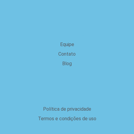
Sobre nós
Equipe
Contato
Blog
Jurídica
Política de privacidade
Termos e condições de uso