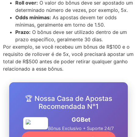
Roll over:
O valor do bônus deve ser apostado um
determinado número de vezes, por exemplo, 5x.
Odds mínimas:
As apostas devem ter odds
mínimas, geralmente em torno de 1.50.
Prazo:
O bônus deve ser utilizado dentro de um
prazo específico, geralmente 30 dias.
Por exemplo, se você recebeu um bônus de R$100 e o
requisito de rollover é de 5x, você precisará apostar um
total de R$500 antes de poder retirar qualquer ganho
relacionado a esse bônus.
🏆 Nossa Casa de Apostas
Recomendada N°1
GGBet
Bônus Exclusivo + Suporte 24/7