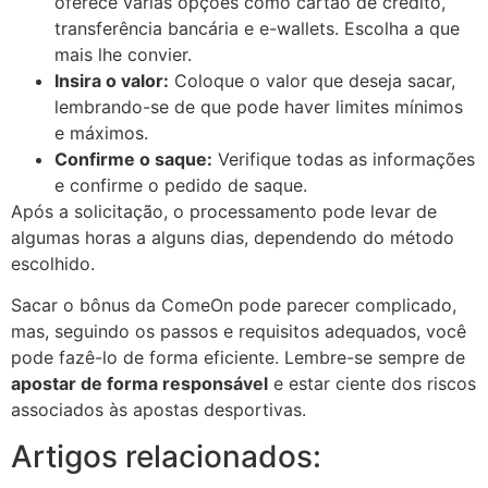
oferece várias opções como cartão de crédito,
transferência bancária e e-wallets. Escolha a que
mais lhe convier.
Insira o valor:
Coloque o valor que deseja sacar,
lembrando-se de que pode haver limites mínimos
e máximos.
Confirme o saque:
Verifique todas as informações
e confirme o pedido de saque.
Após a solicitação, o processamento pode levar de
algumas horas a alguns dias, dependendo do método
escolhido.
Sacar o bônus da ComeOn pode parecer complicado,
mas, seguindo os passos e requisitos adequados, você
pode fazê-lo de forma eficiente. Lembre-se sempre de
apostar de forma responsável
e estar ciente dos riscos
associados às apostas desportivas.
Artigos relacionados: