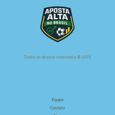
Todos os direitos reservados
©
2025.
Sobre nós
Equipe
Contato