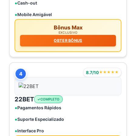
Cash-out
Mobile Amigável
Bônus Max
EXCLUSIVO
OBTER BÔNUS
8.7/10
★★★★★
4
22BET
COMPLETO
Pagamentos Rápidos
Suporte Especializado
Interface Pro