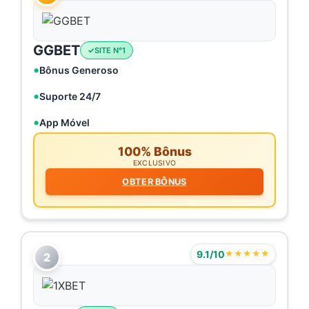
GGBET
SITE N°1
Bônus Generoso
Suporte 24/7
App Móvel
100% Bônus
EXCLUSIVO
OBTER BÔNUS
9.1/10
★★★★★
2