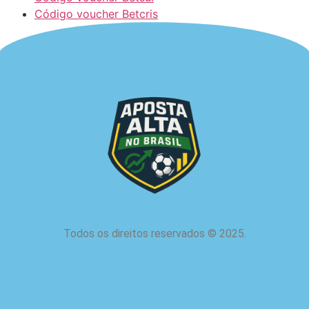
Código voucher Betcris
Todos os direitos reservados
©
2025.