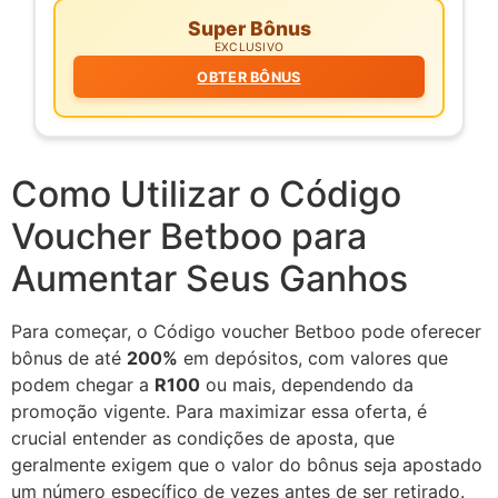
Super Bônus
EXCLUSIVO
OBTER BÔNUS
Como Utilizar o Código
Voucher Betboo para
Aumentar Seus Ganhos
Para começar, o Código voucher Betboo pode oferecer
bônus de até
200%
em depósitos, com valores que
podem chegar a
R100
ou mais, dependendo da
promoção vigente. Para maximizar essa oferta, é
crucial entender as condições de aposta, que
geralmente exigem que o valor do bônus seja apostado
um número específico de vezes antes de ser retirado.