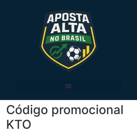
Código promocional
KTO