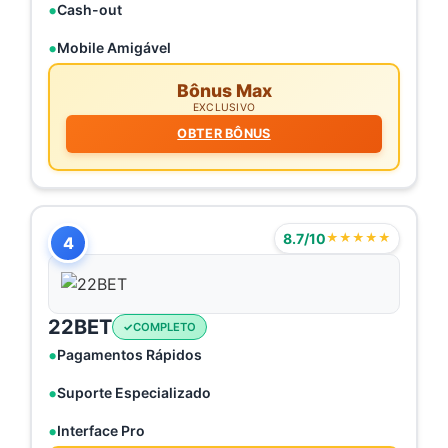
Cash-out
Mobile Amigável
Bônus Max
EXCLUSIVO
OBTER BÔNUS
8.7/10
★★★★★
4
22BET
COMPLETO
Pagamentos Rápidos
Suporte Especializado
Interface Pro