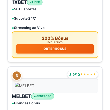
1XBET
LÍDER
50+ Esportes
Suporte 24/7
Streaming ao Vivo
200% Bônus
EXCLUSIVO
OBTER BÔNUS
8.9/10
★★★★★
3
MELBET
GENEROSO
Grandes Bônus