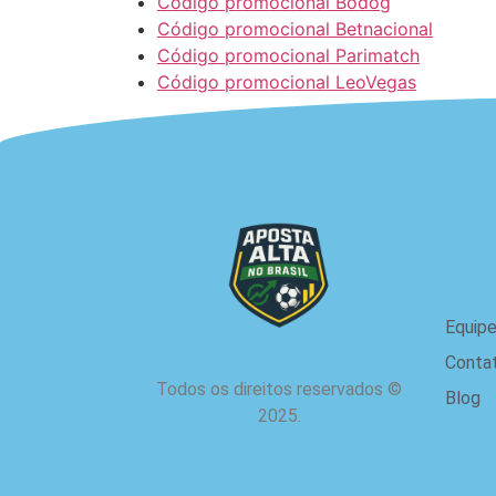
Código promocional Bodog
Código promocional Betnacional
Código promocional Parimatch
Código promocional LeoVegas
So
Equip
Conta
Todos os direitos reservados
©
Blog
2025.