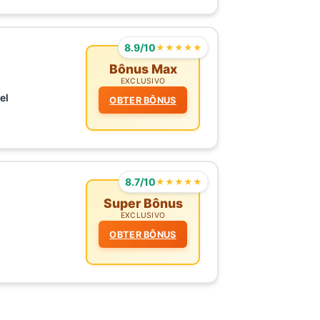
8.9/10
★★★★★
Bônus Max
EXCLUSIVO
el
OBTER BÔNUS
8.7/10
★★★★★
Super Bônus
EXCLUSIVO
OBTER BÔNUS