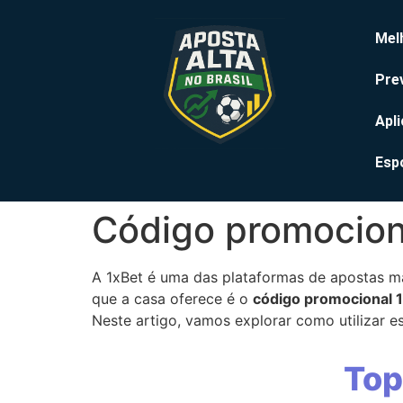
Mel
Pre
Apli
Esp
Código promocion
A 1xBet é uma das plataformas de apostas m
que a casa oferece é o
código promocional 
Neste artigo, vamos explorar como utilizar e
Top