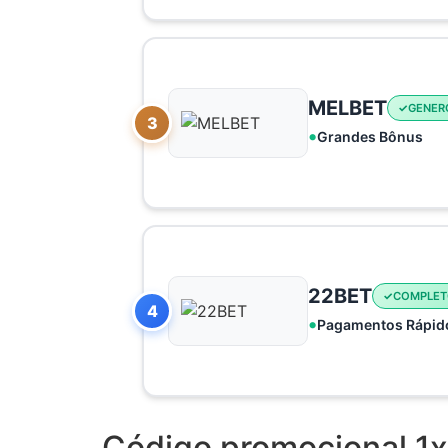
MELBET
GENER
3
Grandes Bônus
22BET
COMPLE
4
Pagamentos Rápid
Código promocional 1