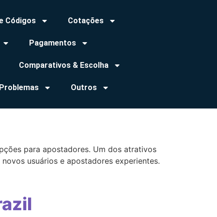
e Códigos
Cotações
Pagamentos
Comparativos & Escolha
& Problemas
Outros
pções para apostadores. Um dos atrativos
a novos usuários e apostadores experientes.
azil