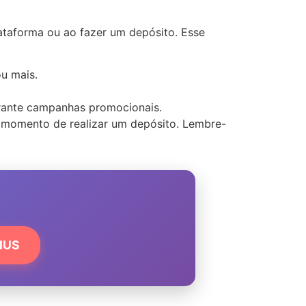
lataforma ou ao fazer um depósito. Esse
u mais.
urante campanhas promocionais.
o momento de realizar um depósito. Lembre-
NUS