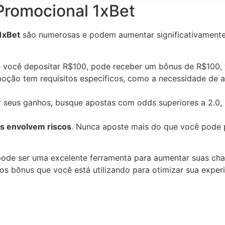
Promocional 1xBet
1xBet
são numerosas e podem aumentar significativamente
e você depositar R$100, pode receber um bônus de R$100, 
oção tem requisitos específicos, como a necessidade de 
r seus ganhos, busque apostas com odds superiores a 2.0,
s envolvem riscos
. Nunca aposte mais do que você pode 
ode ser uma excelente ferramenta para aumentar suas cha
 bônus que você está utilizando para otimizar sua experi