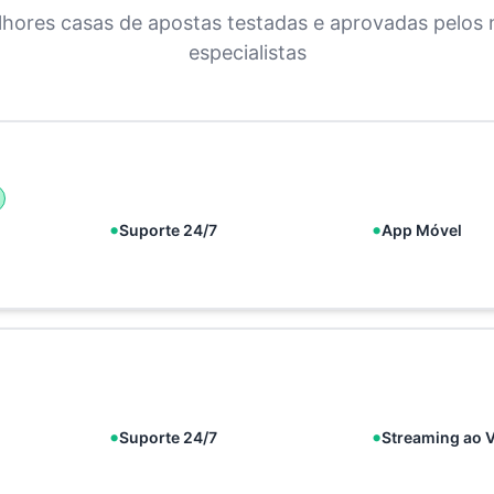
hores casas de apostas testadas e aprovadas pelos
especialistas
Suporte 24/7
App Móvel
Suporte 24/7
Streaming ao 