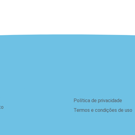
bre nós
Jurídica
e
Política de privacidade
to
Termos e condições de uso