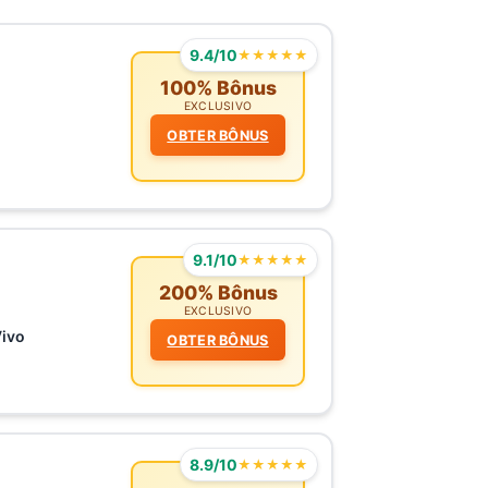
9.4/10
★★★★★
100% Bônus
EXCLUSIVO
OBTER BÔNUS
9.1/10
★★★★★
200% Bônus
EXCLUSIVO
Vivo
OBTER BÔNUS
8.9/10
★★★★★