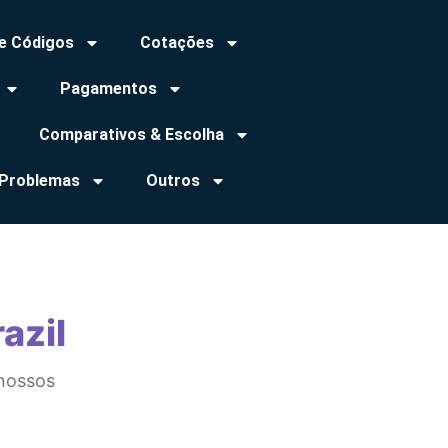
e Códigos
Cotações
Pagamentos
Comparativos & Escolha
& Problemas
Outros
azil
 nossos