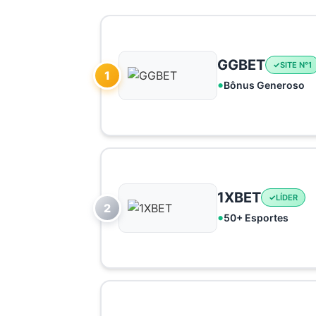
GGBET
SITE N°1
1
Bônus Generoso
1XBET
LÍDER
2
50+ Esportes