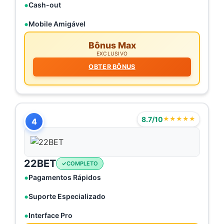
Cash-out
Mobile Amigável
Bônus Max
EXCLUSIVO
OBTER BÔNUS
8.7/10
★★★★★
4
22BET
COMPLETO
Pagamentos Rápidos
Suporte Especializado
Interface Pro