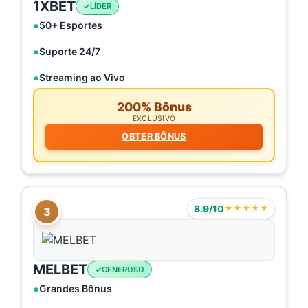
1XBET
LÍDER
50+ Esportes
Suporte 24/7
Streaming ao Vivo
200% Bônus
EXCLUSIVO
OBTER BÔNUS
8.9/10
★★★★★
3
MELBET
GENEROSO
Grandes Bônus