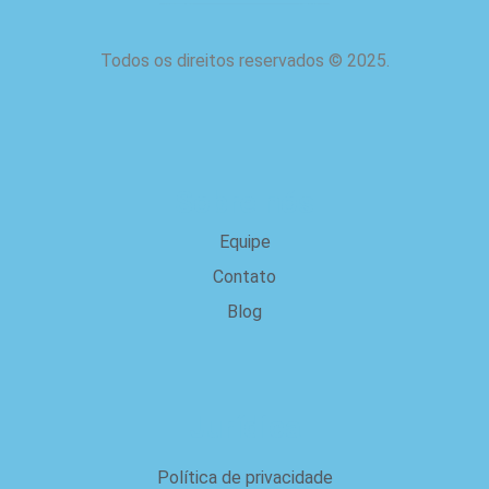
Todos os direitos reservados
©
2025.
Sobre nós
Equipe
Contato
Blog
Jurídica
Política de privacidade