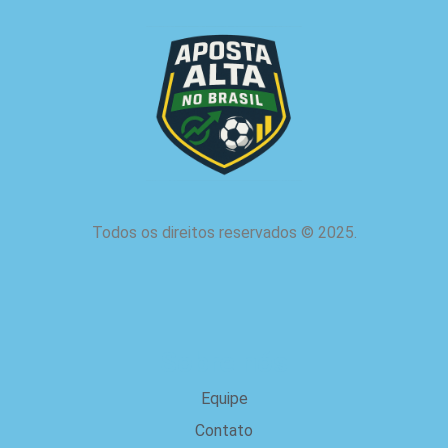
Todos os direitos reservados
©
2025.
Sobre nós
Equipe
Contato