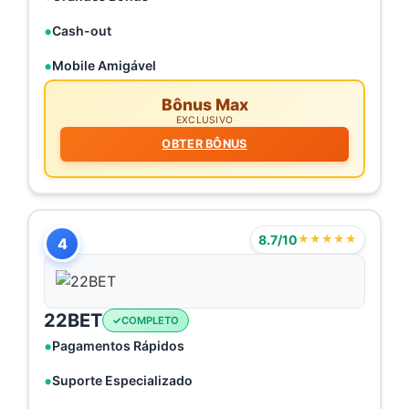
Cash-out
Mobile Amigável
Bônus Max
EXCLUSIVO
OBTER BÔNUS
8.7/10
★★★★★
4
22BET
COMPLETO
Pagamentos Rápidos
Suporte Especializado