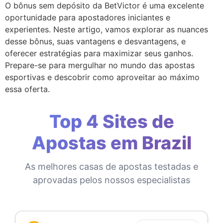
O bônus sem depósito da BetVictor é uma excelente
oportunidade para apostadores iniciantes e
experientes. Neste artigo, vamos explorar as nuances
desse bônus, suas vantagens e desvantagens, e
oferecer estratégias para maximizar seus ganhos.
Prepare-se para mergulhar no mundo das apostas
esportivas e descobrir como aproveitar ao máximo
essa oferta.
Top 4 Sites de
Apostas em Brazil
As melhores casas de apostas testadas e
aprovadas pelos nossos especialistas