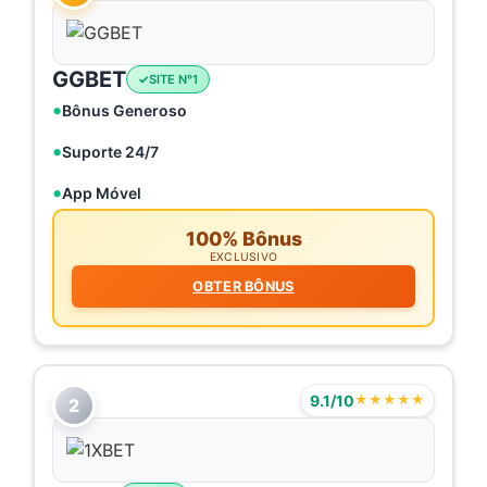
GGBET
SITE N°1
Bônus Generoso
Suporte 24/7
App Móvel
100% Bônus
EXCLUSIVO
OBTER BÔNUS
9.1/10
★★★★★
2