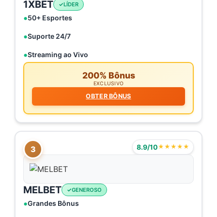
1XBET
LÍDER
50+ Esportes
Suporte 24/7
Streaming ao Vivo
200% Bônus
EXCLUSIVO
OBTER BÔNUS
8.9/10
★★★★★
3
MELBET
GENEROSO
Grandes Bônus