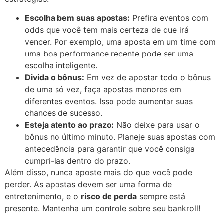
Escolha bem suas apostas:
Prefira eventos com
odds que você tem mais certeza de que irá
vencer. Por exemplo, uma aposta em um time com
uma boa performance recente pode ser uma
escolha inteligente.
Divida o bônus:
Em vez de apostar todo o bônus
de uma só vez, faça apostas menores em
diferentes eventos. Isso pode aumentar suas
chances de sucesso.
Esteja atento ao prazo:
Não deixe para usar o
bônus no último minuto. Planeje suas apostas com
antecedência para garantir que você consiga
cumpri-las dentro do prazo.
Além disso, nunca aposte mais do que você pode
perder. As apostas devem ser uma forma de
entretenimento, e o
risco de perda
sempre está
presente. Mantenha um controle sobre seu bankroll!