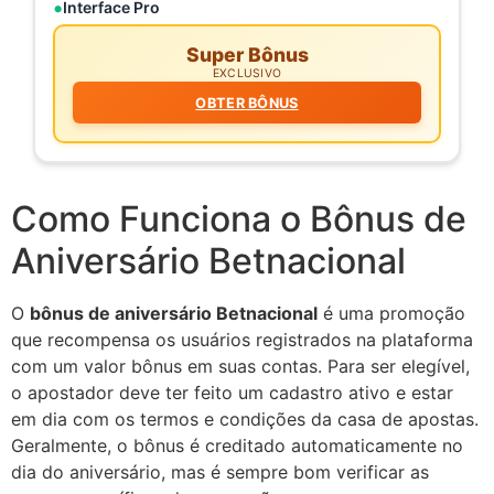
Interface Pro
Super Bônus
EXCLUSIVO
OBTER BÔNUS
Como Funciona o Bônus de
Aniversário Betnacional
O
bônus de aniversário Betnacional
é uma promoção
que recompensa os usuários registrados na plataforma
com um valor bônus em suas contas. Para ser elegível,
o apostador deve ter feito um cadastro ativo e estar
em dia com os termos e condições da casa de apostas.
Geralmente, o bônus é creditado automaticamente no
dia do aniversário, mas é sempre bom verificar as