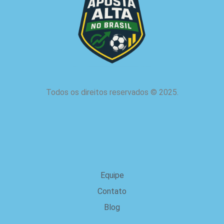
Todos os direitos reservados
©
2025.
Sobre nós
Equipe
Contato
Blog