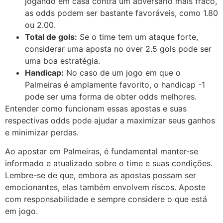
jogando em casa contra um adversário mais fraco,
as odds podem ser bastante favoráveis, como 1.80
ou 2.00.
Total de gols:
Se o time tem um ataque forte,
considerar uma aposta no over 2.5 gols pode ser
uma boa estratégia.
Handicap:
No caso de um jogo em que o
Palmeiras é amplamente favorito, o handicap -1
pode ser uma forma de obter odds melhores.
Entender como funcionam essas apostas e suas
respectivas odds pode ajudar a maximizar seus ganhos
e minimizar perdas.
Ao apostar em Palmeiras, é fundamental manter-se
informado e atualizado sobre o time e suas condições.
Lembre-se de que, embora as apostas possam ser
emocionantes, elas também envolvem riscos. Aposte
com responsabilidade e sempre considere o que está
em jogo.