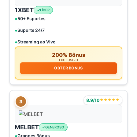
1XBET
LÍDER
50+ Esportes
Suporte 24/7
Streaming ao Vivo
200% Bônus
EXCLUSIVO
OBTER BÔNUS
8.9/10
★★★★★
3
MELBET
GENEROSO
Grandes Bônus