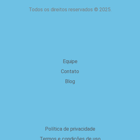
Todos os direitos reservados
©
2025.
Sobre nós
Equipe
Contato
Blog
Jurídica
Política de privacidade
Termos e condições de uso