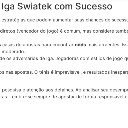
 Iga Swiatek com Sucesso
s estratégias que podem aumentar suas chances de sucesso
 diretos (vencedor do jogo) é comum, mas considere tamb
es casas de apostas para encontrar
odds
mais atraentes. Iss
ro moderado.
de os adversários de Iga. Jogadoras com estilos de jogo 
s nas apostas. O tênis é imprevisível, e resultados ines
 pesquisa e atenção aos detalhes. Ao analisar seu desemp
as. Lembre-se sempre de apostar de forma responsável e 