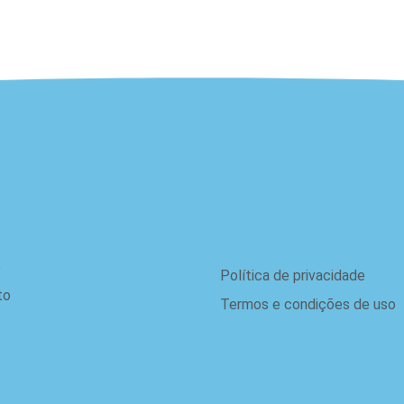
bre nós
Jurídica
e
Política de privacidade
to
Termos e condições de uso