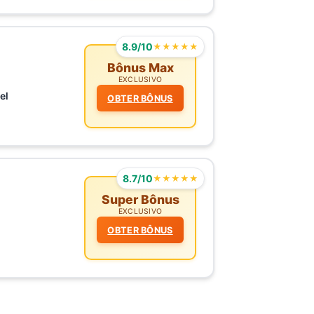
8.9/10
★★★★★
Bônus Max
EXCLUSIVO
el
OBTER BÔNUS
8.7/10
★★★★★
Super Bônus
EXCLUSIVO
OBTER BÔNUS