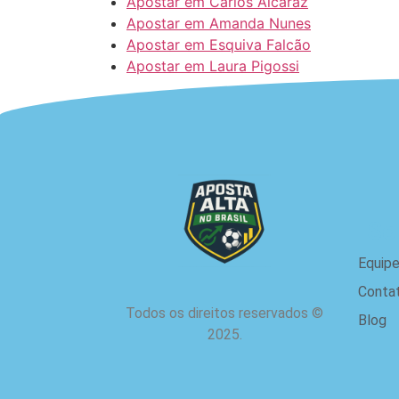
Apostar em Carlos Alcaraz
Apostar em Amanda Nunes
Apostar em Esquiva Falcão
Apostar em Laura Pigossi
So
Equip
Conta
Todos os direitos reservados
©
Blog
2025.