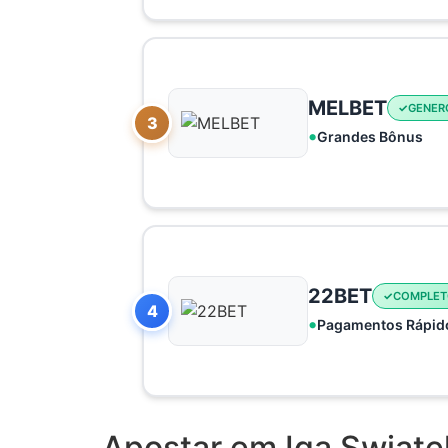
MELBET
GENER
3
Grandes Bônus
22BET
COMPLE
4
Pagamentos Rápid
Apostar em Iga Swiat