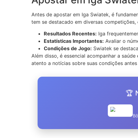
Antes de apostar em Iga Swiatek, é fundamen
tem se destacado em diversas competições, 
Resultados Recentes:
Iga frequentement
Estatísticas Importantes:
Avaliar o núme
Condições de Jogo:
Swiatek se destaca 
Além disso, é essencial acompanhar a saúde 
atento a notícias sobre suas condições antes
🏆 
Bô