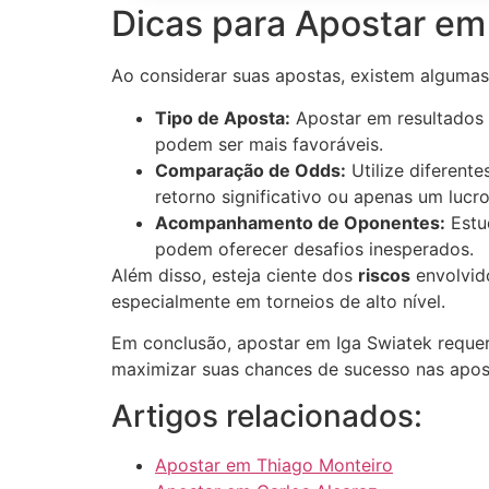
Dicas para Apostar em
Ao considerar suas apostas, existem alguma
Tipo de Aposta:
Apostar em resultados
podem ser mais favoráveis.
Comparação de Odds:
Utilize diferent
retorno significativo ou apenas um luc
Acompanhamento de Oponentes:
Estu
podem oferecer desafios inesperados.
Além disso, esteja ciente dos
riscos
envolvido
especialmente em torneios de alto nível.
Em conclusão, apostar em Iga Swiatek requer
maximizar suas chances de sucesso nas apost
Artigos relacionados:
Apostar em Thiago Monteiro