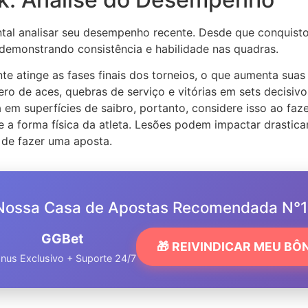
tal analisar seu desempenho recente. Desde que conquistou
demonstrando consistência e habilidade nas quadras.
e atinge as fases finais dos torneios, o que aumenta sua
ro de aces, quebras de serviço e vitórias em sets decisi
em superfícies de saibro, portanto, considere isso ao faze
e a forma física da atleta. Lesões podem impactar drastic
 de fazer uma aposta.
Nossa Casa de Apostas Recomendada N°1
GGBet
🎁 REIVINDICAR MEU BÔ
nus Exclusivo + Suporte 24/7