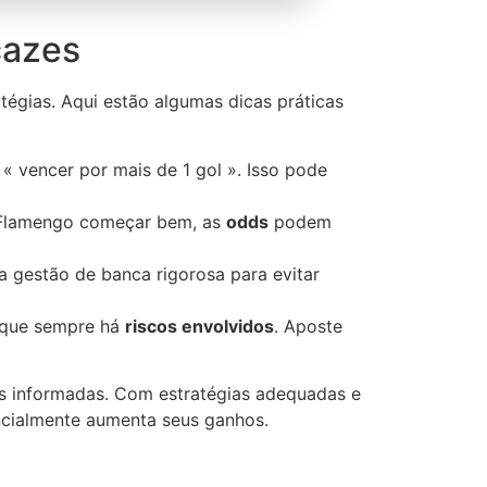
cazes
tégias. Aqui estão algumas dicas práticas
 vencer por mais de 1 gol ». Isso pode
o Flamengo começar bem, as
odds
podem
 gestão de banca rigorosa para evitar
r que sempre há
riscos envolvidos
. Aposte
es informadas. Com estratégias adequadas e
ncialmente aumenta seus ganhos.