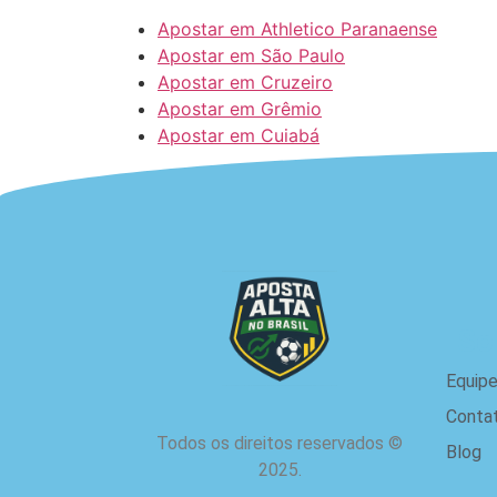
Apostar em Athletico Paranaense
Apostar em São Paulo
Apostar em Cruzeiro
Apostar em Grêmio
Apostar em Cuiabá
So
Equip
Conta
Todos os direitos reservados
©
Blog
2025.