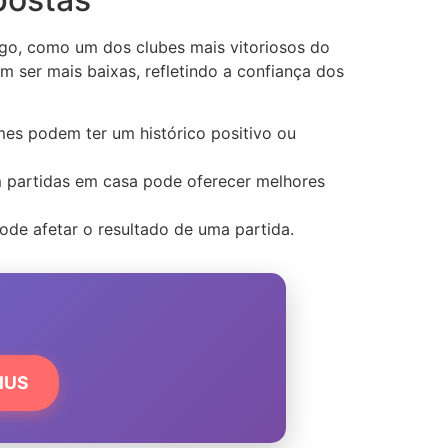
engo, como um dos clubes mais vitoriosos do
 ser mais baixas, refletindo a confiança dos
mes podem ter um histórico positivo ou
partidas em casa pode oferecer melhores
de afetar o resultado de uma partida.
NUS