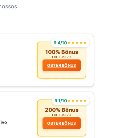
 nossos
9.4/10
★★★★★
100% Bônus
EXCLUSIVO
OBTER BÔNUS
9.1/10
★★★★★
200% Bônus
EXCLUSIVO
Vivo
OBTER BÔNUS