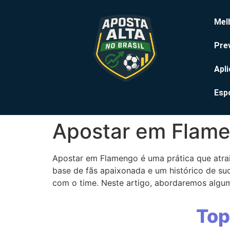
Mel
Pre
Apli
Esp
Apostar em Flam
Apostar em Flamengo é uma prática que atra
base de fãs apaixonada e um histórico de s
com o time. Neste artigo, abordaremos algu
Top