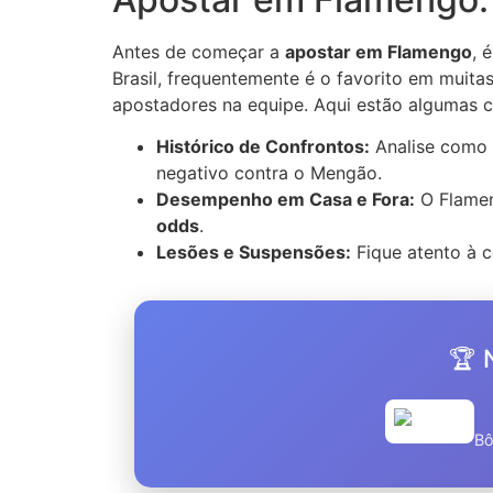
Antes de começar a
apostar em Flamengo
, 
Brasil, frequentemente é o favorito em muitas
apostadores na equipe. Aqui estão algumas 
Histórico de Confrontos:
Analise como o
negativo contra o Mengão.
Desempenho em Casa e Fora:
O Flamen
odds
.
Lesões e Suspensões:
Fique atento à c
🏆 
Bô