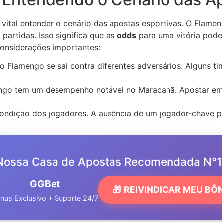
é vital entender o cenário das apostas esportivas. O Flam
 partidas. Isso significa que as
odds
para uma vitória podem
considerações importantes:
 Flamengo se sai contra diferentes adversários. Alguns ti
go tem um desempenho notável no Maracanã. Apostar em 
ondição dos jogadores. A ausência de um jogador-chave po
Nossa Casa de Apostas Recomendada N°1
GGBet
🎁 REIVINDICAR MEU BÔ
nus Exclusivo + Suporte 24/7