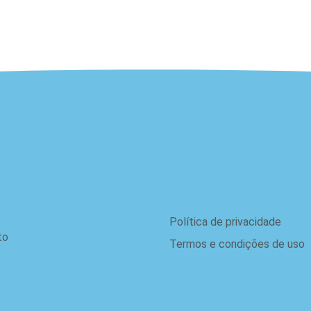
bre nós
Jurídica
e
Política de privacidade
to
Termos e condições de uso