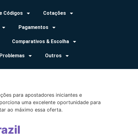
e Códigos
Cotações
Pagamentos
Comparativos & Escolha
& Problemas
Outros
ões para apostadores iniciantes e
oporciona uma excelente oportunidade para
itar ao máximo essa oferta.
azil