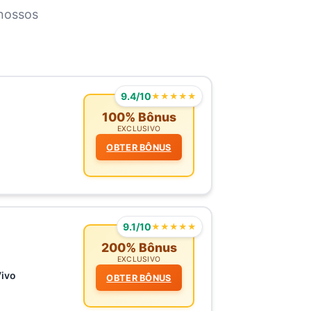
 nossos
9.4/10
★★★★★
100% Bônus
EXCLUSIVO
OBTER BÔNUS
9.1/10
★★★★★
200% Bônus
EXCLUSIVO
Vivo
OBTER BÔNUS