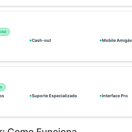
OSO
Cash-out
Mobile Amigáv
TO
os
Suporte Especializado
Interface Pro
or: Como Funciona