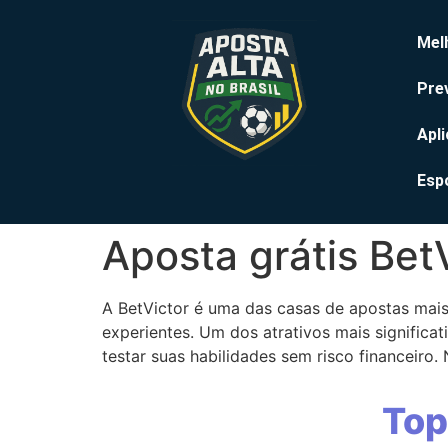
Mel
Pre
Apli
Esp
Aposta grátis Bet
A BetVictor é uma das casas de apostas mai
experientes. Um dos atrativos mais significa
testar suas habilidades sem risco financeiro
Top