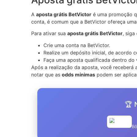
A
aposta grátis BetVictor
é uma promoção que
conta, é comum que a BetVictor ofereça uma 
Para ativar sua
aposta grátis BetVictor
, siga
Crie uma conta na BetVictor.
Realize um depósito inicial, de acordo 
Faça uma aposta qualificada dentro do v
Após a realização da aposta, você receberá a
notar que as
odds mínimas
podem ser aplica
🏆 
Bô