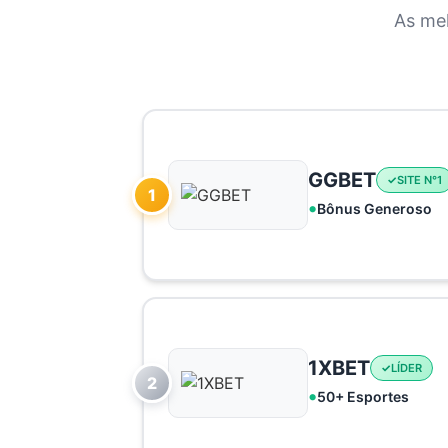
As mel
GGBET
SITE N°1
1
Bônus Generoso
1XBET
LÍDER
2
50+ Esportes