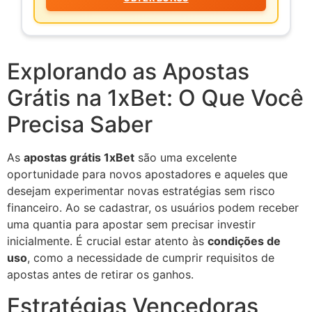
Explorando as Apostas
Grátis na 1xBet: O Que Você
Precisa Saber
As
apostas grátis 1xBet
são uma excelente
oportunidade para novos apostadores e aqueles que
desejam experimentar novas estratégias sem risco
financeiro. Ao se cadastrar, os usuários podem receber
uma quantia para apostar sem precisar investir
inicialmente. É crucial estar atento às
condições de
uso
, como a necessidade de cumprir requisitos de
apostas antes de retirar os ganhos.
Estratégias Vencedoras