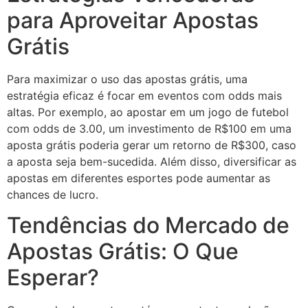
para Aproveitar Apostas
Grátis
Para maximizar o uso das apostas grátis, uma
estratégia eficaz é focar em eventos com odds mais
altas. Por exemplo, ao apostar em um jogo de futebol
com odds de 3.00, um investimento de R$100 em uma
aposta grátis poderia gerar um retorno de R$300, caso
a aposta seja bem-sucedida. Além disso, diversificar as
apostas em diferentes esportes pode aumentar as
chances de lucro.
Tendências do Mercado de
Apostas Grátis: O Que
Esperar?