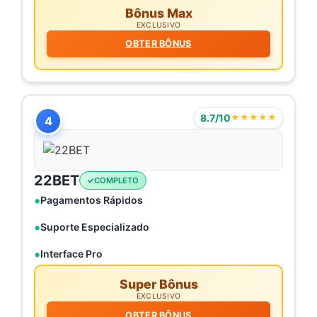
Bônus Max
EXCLUSIVO
OBTER BÔNUS
8.7/10
★★★★★
4
22BET
COMPLETO
Pagamentos Rápidos
Suporte Especializado
Interface Pro
Super Bônus
EXCLUSIVO
OBTER BÔNUS