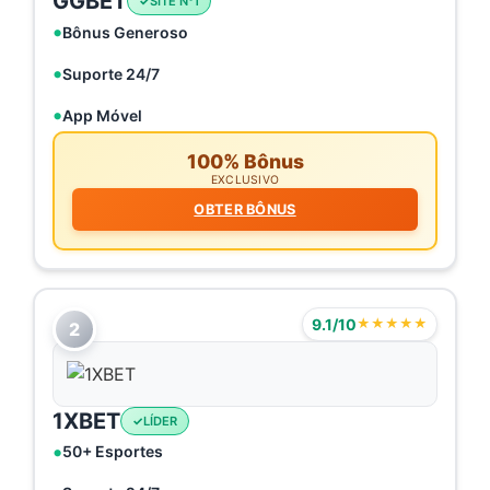
GGBET
SITE N°1
Bônus Generoso
Suporte 24/7
App Móvel
100% Bônus
EXCLUSIVO
OBTER BÔNUS
9.1/10
★★★★★
2
1XBET
LÍDER
50+ Esportes